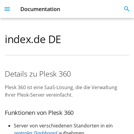
Documentation
I
n
index.de DE
Plesk 360
Dashboard
Servers
Licenses
Get Started With 360
Migration guide
i
t
Dashboard & User
User Profile
Clients
Linked Emails
Coming Soon
FAQ
Profile
i
Domains
FAQ
Details zu Plesk 360
a
Server Inventory
Monitoring
SSO
l
Plesk 360 ist eine SaaS-Lösung, die die Verwaltung
Websites
Ihrer Plesk-Server vereinfacht.
i
SSL Certificate issues
z
License Management
Funktionen von Plesk 360
i
API
Server von verschiedenen Standorten in ein
n
zentrales Dashboard
aufnehmen