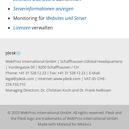
Knowledge Base
g
Serverinformationen anzeigen
s
Nixstats users
Monitoring für
Websites und Server
migration
e
Lizenzen
verwalten
a
r
c
WebPros International GmbH | Schaffhausen (Global Headquarters)
h
| Vordergasse 59 | 8200 Schaffhausen / CH
Phone: +41 31 528 12 23 | Fax: +41 31 528 12 23 | E-Mail:
legal@plesk.com | Internet: www.plesk.com | VAT-ID: CHE-
278.733.710
Managing Directors: Dr. Christian Koch and Dr. Frank Nellissen
© 2023 WebPros International GmbH. All rights reserved. Plesk and
the Plesk logo are trademarks of WebPros International GmbH.
Made with
Material for MkDocs