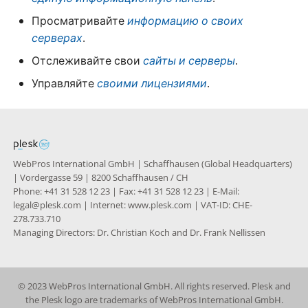
Knowledge Base
g
Просматривайте
информацию о своих
s
серверах
.
Nixstats users
migration
Отслеживайте свои
сайты и серверы
.
e
Управляйте
своими лицензиями
.
a
r
c
h
WebPros International GmbH | Schaffhausen (Global Headquarters)
| Vordergasse 59 | 8200 Schaffhausen / CH
Phone: +41 31 528 12 23 | Fax: +41 31 528 12 23 | E-Mail:
legal@plesk.com | Internet: www.plesk.com | VAT-ID: CHE-
278.733.710
Managing Directors: Dr. Christian Koch and Dr. Frank Nellissen
© 2023 WebPros International GmbH. All rights reserved. Plesk and
the Plesk logo are trademarks of WebPros International GmbH.