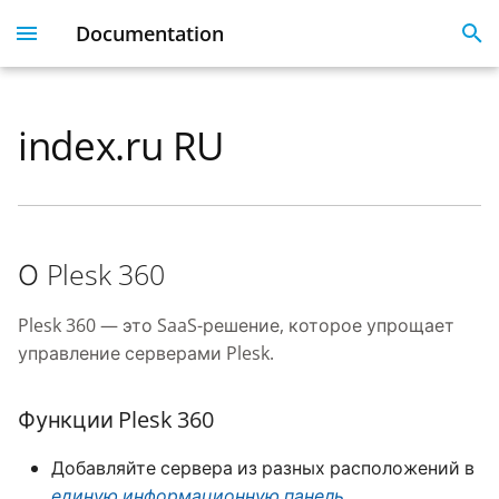
Documentation
I
n
index.ru RU
Plesk 360
Dashboard
Servers
Licenses
Get Started With 360
Migration guide
i
t
Dashboard & User
User Profile
Clients
Linked Emails
Coming Soon
FAQ
Profile
i
Domains
FAQ
О Plesk 360
a
Server Inventory
Monitoring
SSO
l
Plesk 360 — это SaaS-решение, которое упрощает
Websites
управление серверами Plesk.
i
SSL Certificate issues
z
License Management
Функции Plesk 360
i
API
Добавляйте сервера из разных расположений в
n
единую информационную панель
.