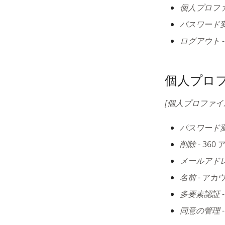
個人プロフ
パスワード
ログアウト
個人プロ
[個人プロファイ
パスワード
削除
- 36
メールアド
名前
- アカ
多要素認証
同意の管理