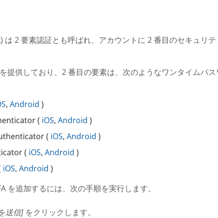
FA) は 2 要素認証とも呼ばれ、アカウントに 2 番目のセキ
MFA を提供しており、2 番目の要素は、次のようなワンタイムパス
OS
,
Android
)
enticator (
iOS
,
Android
)
uthenticator (
iOS
,
Android
)
icator (
iOS
,
Android
)
(
iOS
,
Android
)
FA を追加するには、次の手順を実行します。
を送信]
をクリックします。