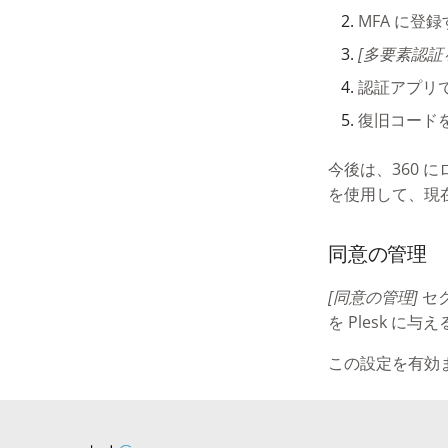
MFA に登
[多要素認証
認証アプリで
復旧コード
今後は、360 
を使用して、現在
同意の管理
[同意の管理]
セ
を Plesk に
この設定を有効