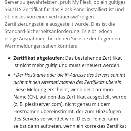
Knowledge Base
Server zu gewährleisten, prüft My Plesk, ob ein gültiges
g
SSL/TLS-Zertifikat für das Plesk-Panel installiert ist und
s
Nixstats users
ob dieses von einer vertrauenswürdigen
migration
Zertifizierungsstelle ausgestellt wurde. Dies ist die
e
Standard-Sicherheitsanforderung. Es gibt jedoch
a
einige Ausnahmen, bei denen Sie eine der folgenden
Warnmeldungen sehen könnten:
r
c
Zertifikat abgelaufen
: Das bestehende Zertifikat
ist nicht mehr gültig und muss erneuert werden.
h
*
Der Hostname oder die IP-Adresse des Servers stimmt
nicht mit den Alternativnamen des Zertifikats überein
:
Diese Meldung erscheint, wenn der Common
Name (CN), auf den das Zertifikat ausgestellt wurde
(z. B. pleskserver.com), nicht genau mit dem
Hostnamen übereinstimmt, der zum Hinzufügen
des Servers verwendet wird. Dieser Fehler kann
selbst dann auftreten, wenn ein korrektes Zertifikat