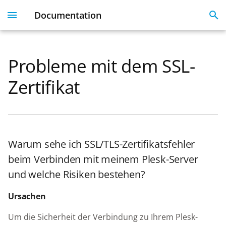
Documentation
I
n
Probleme mit dem SSL-
Plesk 360
Dashboard
Servers
Licenses
Get Started With 360
Migration guide
i
Zertifikat
t
Dashboard & User
User Profile
Clients
Linked Emails
Coming Soon
FAQ
Profile
i
Domains
FAQ
a
Server Inventory
Warum sehe ich SSL/TLS-Zertifikatsfehler
Monitoring
SSO
l
Websites
beim Verbinden mit meinem Plesk-Server
i
SSL Certificate issues
und welche Risiken bestehen?
z
License Management
Ursachen
i
API
n
Um die Sicherheit der Verbindung zu Ihrem Plesk-