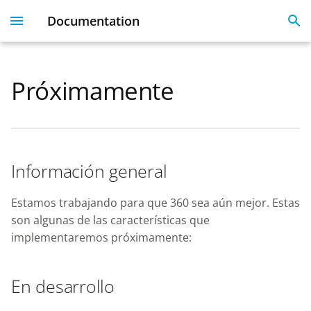
Documentation
I
n
Próximamente
Plesk 360
Dashboard
Servers
Licenses
Get Started With 360
Migration guide
i
t
Dashboard & User
User Profile
Clients
Linked Emails
Coming Soon
FAQ
Profile
i
Domains
FAQ
Información general
a
Server Inventory
Monitoring
SSO
l
Estamos trabajando para que 360 sea aún mejor. Estas
Websites
son algunas de las características que
i
SSL Certificate issues
implementaremos próximamente:
z
License Management
i
API
En desarrollo
n