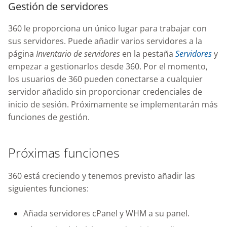
Knowledge Base
Gestión de servidores
g
s
Nixstats users
360 le proporciona un único lugar para trabajar con
migration
sus servidores. Puede añadir varios servidores a la
e
página
Inventario de servidores
en la pestaña
Servidores
y
a
empezar a gestionarlos desde 360. Por el momento,
los usuarios de 360 pueden conectarse a cualquier
r
servidor añadido sin proporcionar credenciales de
c
inicio de sesión. Próximamente se implementarán más
funciones de gestión.
h
Próximas funciones
360 está creciendo y tenemos previsto añadir las
siguientes funciones:
Añada servidores cPanel y WHM a su panel.