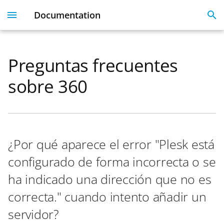
Documentation
I
n
Preguntas frecuentes
Plesk 360
Dashboard
Servers
Licenses
Get Started With 360
Migration guide
i
sobre 360
t
Dashboard & User
User Profile
Clients
Linked Emails
Coming Soon
FAQ
Profile
i
Domains
FAQ
a
Server Inventory
¿Por qué aparece el error "Plesk está
Monitoring
SSO
l
Websites
configurado de forma incorrecta o se
i
SSL Certificate issues
ha indicado una dirección que no es
z
License Management
correcta." cuando intento añadir un
i
API
servidor?
n