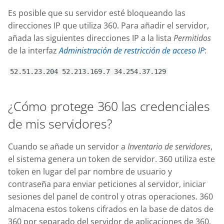
Knowledge Base
g
Es posible que su servidor esté bloqueando las
direcciones IP que utiliza 360. Para añadir el servidor,
s
Nixstats users
añada las siguientes direcciones IP a la lista
Permitidos
migration
e
de la interfaz
Administración de restricción de acceso IP
:
a
52.51.23.204 52.213.169.7 34.254.37.129
r
c
¿Cómo protege 360 las credenciales
h
de mis servidores?
Cuando se añade un servidor a
Inventario de servidores
,
el sistema genera un token de servidor. 360 utiliza este
token en lugar del par nombre de usuario y
contraseña para enviar peticiones al servidor, iniciar
sesiones del panel de control y otras operaciones. 360
almacena estos tokens cifrados en la base de datos de
360 por separado del servidor de aplicaciones de 360.