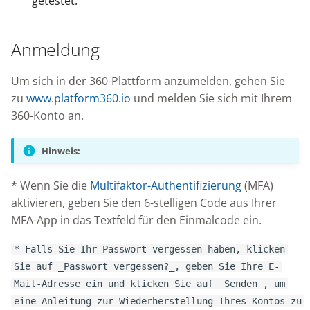
getestet.
Knowledge Base
g
s
Nixstats users
Anmeldung
migration
e
Um sich in der 360-Plattform anzumelden, gehen Sie
a
zu
www.platform360.io
und melden Sie sich mit Ihrem
r
360-Konto an.
c
Hinweis:
h
* Wenn Sie die
Multifaktor-Authentifizierung
(MFA)
aktivieren, geben Sie den 6-stelligen Code aus Ihrer
MFA-App in das Textfeld für den Einmalcode ein.
* Falls Sie Ihr Passwort vergessen haben, klicken
Sie auf _Passwort vergessen?_, geben Sie Ihre E-
Mail-Adresse ein und klicken Sie auf _Senden_, um
eine Anleitung zur Wiederherstellung Ihres Kontos zu