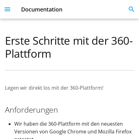
Documentation
I
n
Erste Schritte mit der 360-
Plesk 360
Dashboard
Servers
Licenses
Get Started With 360
Migration guide
i
Plattform
t
Dashboard & User
User Profile
Clients
Linked Emails
Coming Soon
FAQ
Profile
i
Domains
FAQ
a
Server Inventory
Legen wir direkt los mit der 360-Plattform!
Monitoring
SSO
l
Websites
i
SSL Certificate issues
Anforderungen
z
License Management
i
Wir haben die 360-Plattform mit den neuesten
API
Versionen von Google Chrome und Mozilla Firefox
n