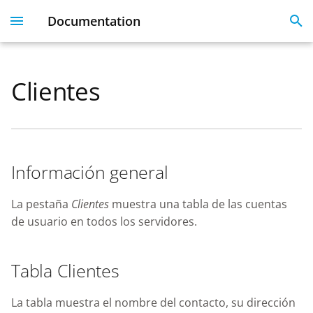
Documentation
I
n
Clientes
Plesk 360
Dashboard
Servers
Licenses
Get Started With 360
Migration guide
i
t
Dashboard & User
User Profile
Clients
Linked Emails
Coming Soon
FAQ
Profile
i
Domains
FAQ
Información general
a
Server Inventory
Monitoring
SSO
l
La pestaña
Clientes
muestra una tabla de las cuentas
Websites
de usuario en todos los servidores.
i
SSL Certificate issues
z
License Management
Tabla Clientes
i
API
n
La tabla muestra el nombre del contacto, su dirección