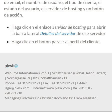
Knowledge Base
de email, el nombre de usuario, el tipo de cuenta, el
g
estado del usuario, el servidor de hosting y un botón
s
Nixstats users
de acción.
migration
e
Haga clic en el enlace
Servidor de hosting
para abrir
a
la barra lateral
Detalles del servidor
de ese servidor
r
Haga clic en el botón para ir al perfil del cliente.
c
h
WebPros International GmbH | Schaffhausen (Global Headquarters)
| Vordergasse 59 | 8200 Schaffhausen / CH
Phone: +41 31 528 12 23 | Fax: +41 31 528 12 23 | E-Mail:
legal@plesk.com | Internet: www.plesk.com | VAT-ID: CHE-
278.733.710
Managing Directors: Dr. Christian Koch and Dr. Frank Nellissen