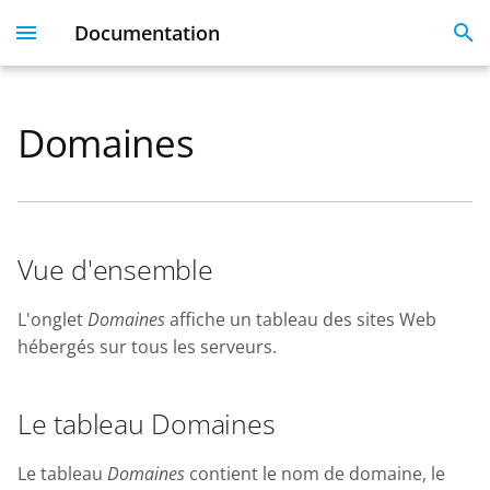
Documentation
I
n
Domaines
Plesk 360
Dashboard
Servers
Licenses
Get Started With 360
Migration guide
i
t
Dashboard & User
User Profile
Clients
Linked Emails
Coming Soon
FAQ
Profile
i
Domains
FAQ
Vue d'ensemble
a
Server Inventory
Monitoring
SSO
l
L'onglet
Domaines
affiche un tableau des sites Web
Websites
hébergés sur tous les serveurs.
i
SSL Certificate issues
z
License Management
Le tableau Domaines
i
API
n
Le tableau
Domaines
contient le nom de domaine, le