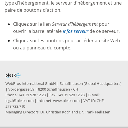
Knowledge Base
type d'hébergement, le serveur d'hébergement et une
g
paire de boutons d'action.
s
Nixstats users
migration
Cliquez sur le lien
Serveur d'hébergement
pour
e
ouvrir la barre latérale
Infos serveur
de ce serveur.
a
Cliquez sur les boutons pour accéder au site Web
r
ou au panneau du compte.
c
h
WebPros International GmbH | Schaffhausen (Global Headquarters)
| Vordergasse 59 | 8200 Schaffhausen / CH
Phone: +41 31 528 12 23 | Fax: +41 31 528 12 23 | E-Mail:
legal@plesk.com | Internet: www.plesk.com | VAT-ID: CHE-
278.733.710
Managing Directors: Dr. Christian Koch and Dr. Frank Nellissen