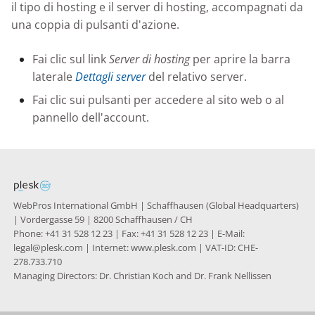
Knowledge Base
il tipo di hosting e il server di hosting, accompagnati da
g
una coppia di pulsanti d'azione.
s
Nixstats users
migration
Fai clic sul link
Server di hosting
per aprire la barra
e
laterale
Dettagli server
del relativo server.
a
Fai clic sui pulsanti per accedere al sito web o al
r
pannello dell'account.
c
h
WebPros International GmbH | Schaffhausen (Global Headquarters)
| Vordergasse 59 | 8200 Schaffhausen / CH
Phone: +41 31 528 12 23 | Fax: +41 31 528 12 23 | E-Mail:
legal@plesk.com | Internet: www.plesk.com | VAT-ID: CHE-
278.733.710
Managing Directors: Dr. Christian Koch and Dr. Frank Nellissen