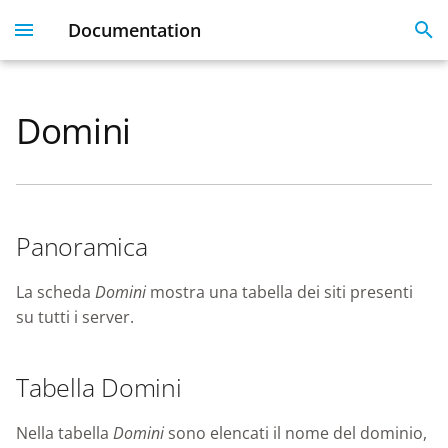
Documentation
I
n
Domini
Plesk 360
Dashboard
Servers
Licenses
Get Started With 360
Migration guide
i
t
Dashboard & User
User Profile
Clients
Linked Emails
Coming Soon
FAQ
Profile
i
Domains
FAQ
Panoramica
a
Server Inventory
Monitoring
SSO
l
La scheda
Domini
mostra una tabella dei siti presenti
Websites
su tutti i server.
i
SSL Certificate issues
z
License Management
Tabella Domini
i
API
n
Nella tabella
Domini
sono elencati il nome del dominio,