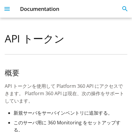
Documentation
I
n
API トークン
Plesk 360
Dashboard
Servers
Licenses
Get Started With 360
Migration guide
i
t
Dashboard & User
User Profile
Clients
Linked Emails
Coming Soon
FAQ
Profile
i
Domains
FAQ
概要
a
Server Inventory
Monitoring
SSO
l
API トークンを使用して Platform 360 API にアクセスで
Websites
きます。 Platform 360 API は現在、次の操作をサポート
i
SSL Certificate issues
しています。
z
License Management
新規サーバをサーバインベントリに追加する。
i
API
このサーバ用に 360 Monitoring をセットアップす
n
る。