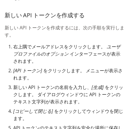
Knowledge Base
g
新しい API トークンを作成する
s
Nixstats users
migration
e
新しい API トークンを作成するには、次の手順を実行しま
す。
a
r
右上隅でメールアドレスをクリックします。
ユーザ
プロファイルのオプション
インターフェースが表示
c
されます。
h
[API トークン]
をクリックします。 メニューが表示さ
れます。
新しい API トークンの名前を入力し、
[生成]
をクリッ
クします。 ダイアログウィンドウに API トークンの
テキスト文字列が表示されます。
[コピーして閉じる]
をクリックしてウィンドウを閉じ
ます。
API トークンのテキスト文字列を安全な場所に保存し