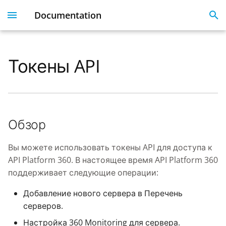
Documentation
I
n
Токены API
Plesk 360
Dashboard
Servers
Licenses
Get Started With 360
Migration guide
i
t
Dashboard & User
User Profile
Clients
Linked Emails
Coming Soon
FAQ
Profile
i
Domains
FAQ
Обзор
a
Server Inventory
Monitoring
SSO
l
Вы можете использовать токены API для доступа к
Websites
API Platform 360. В настоящее время API Platform 360
i
SSL Certificate issues
поддерживает следующие операции:
z
License Management
Добавление нового сервера в Перечень
i
API
серверов.
n
Настройка 360 Monitoring для сервера.