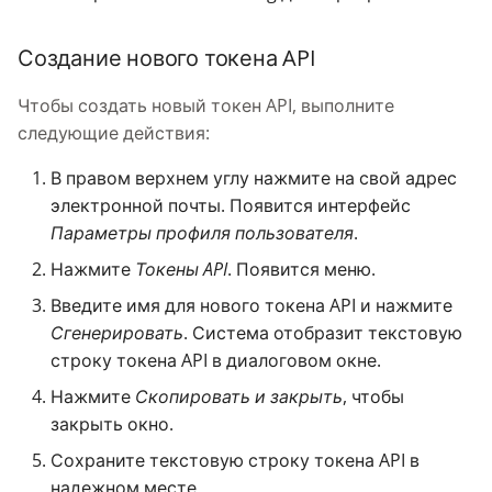
Knowledge Base
g
Создание нового токена API
s
Nixstats users
migration
e
Чтобы создать новый токен API, выполните
следующие действия:
a
r
В правом верхнем углу нажмите на свой адрес
электронной почты. Появится интерфейс
c
Параметры профиля пользователя
.
h
Нажмите
Токены API
. Появится меню.
Введите имя для нового токена API и нажмите
Сгенерировать
. Система отобразит текстовую
строку токена API в диалоговом окне.
Нажмите
Скопировать и закрыть
, чтобы
закрыть окно.
Сохраните текстовую строку токена API в
надежном месте.