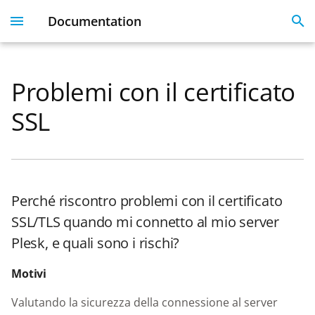
Documentation
I
n
Problemi con il certificato
Plesk 360
Dashboard
Servers
Licenses
Get Started With 360
Migration guide
i
SSL
t
Dashboard & User
User Profile
Clients
Linked Emails
Coming Soon
FAQ
Profile
i
Domains
FAQ
a
Server Inventory
Perché riscontro problemi con il certificato
Monitoring
SSO
l
Websites
SSL/TLS quando mi connetto al mio server
i
SSL Certificate issues
Plesk, e quali sono i rischi?
z
License Management
Motivi
i
API
n
Valutando la sicurezza della connessione al server