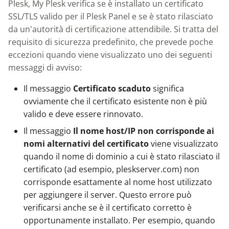
Knowledge Base
Plesk, My Plesk verifica se è installato un certificato
g
SSL/TLS valido per il Plesk Panel e se è stato rilasciato
s
Nixstats users
da un'autorità di certificazione attendibile. Si tratta del
migration
requisito di sicurezza predefinito, che prevede poche
e
eccezioni quando viene visualizzato uno dei seguenti
a
messaggi di avviso:
r
Il messaggio
Certificato scaduto
significa
c
ovviamente che il certificato esistente non è più
valido e deve essere rinnovato.
h
Il messaggio
Il nome host/IP non corrisponde ai
nomi alternativi del certificato
viene visualizzato
quando il nome di dominio a cui è stato rilasciato il
certificato (ad esempio, pleskserver.com) non
corrisponde esattamente al nome host utilizzato
per aggiungere il server. Questo errore può
verificarsi anche se è il certificato corretto è
opportunamente installato. Per esempio, quando