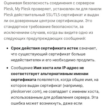
Knowledge Base
Оценивая безопасность соединения с сервером
g
Plesk, My Plesk проверяет, установлен ли для панели
s
Nixstats users
Plesk действительный SSL/TLS-сертификат и выдан
migration
ли он доверенным центром сертификации. Это
e
стандартное требование безопасности, за
a
исключением случаев, когда вы видите одно из
r
следующих предупреждающих сообщений:
c
Срок действия сертификата истек
означает,
что существующий сертификат больше
h
недействителен и его необходимо продлить.
Сообщение
Имя хоста или IP-адрес не
соответствует альтернативным именам
сертификата
появляется, когда общее имя, на
которое выдан сертификат (например,
pleskserver.com), не совпадает с именем хоста,
использованным для добавления сервера. Эта
ошибка может возникнуть, даже если