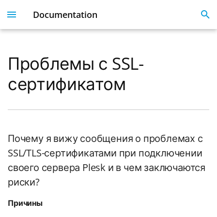
Documentation
I
n
Проблемы с SSL-
Plesk 360
Dashboard
Servers
Licenses
Get Started With 360
Migration guide
i
сертификатом
t
Dashboard & User
User Profile
Clients
Linked Emails
Coming Soon
FAQ
Profile
i
Domains
FAQ
a
Server Inventory
Почему я вижу сообщения о проблемах с
Monitoring
SSO
l
Websites
SSL/TLS-сертификатами при подключении
i
SSL Certificate issues
своего сервера Plesk и в чем заключаются
z
License Management
риски?
i
API
Причины
n