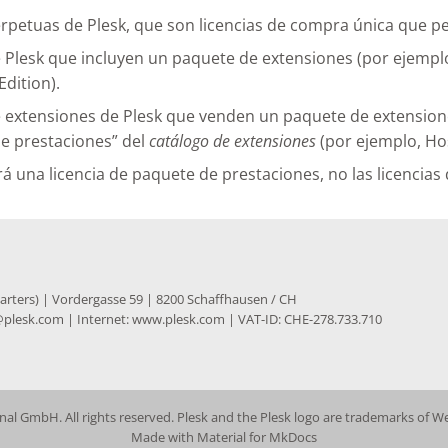
erpetuas de Plesk, que son licencias de compra única que p
e Plesk que incluyen un paquete de extensiones (por ejemplo
dition).
e extensiones de Plesk que venden un paquete de extensione
e prestaciones” del
catálogo de extensiones
(por ejemplo, Ho
á una licencia de paquete de prestaciones, no las licencias 
ters) | Vordergasse 59 | 8200 Schaffhausen / CH
al@plesk.com | Internet: www.plesk.com | VAT-ID: CHE-278.733.710
al GmbH. All rights reserved. Plesk and the Plesk logo are trademarks of 
Made with
Material for MkDocs