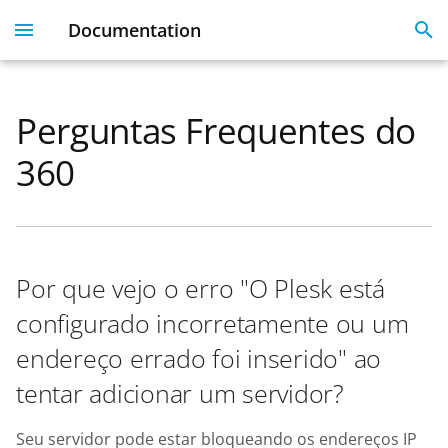
Documentation
I
n
Perguntas Frequentes do
Plesk 360
Dashboard
Servers
Licenses
Get Started With 360
Migration guide
i
360
t
Dashboard & User
User Profile
Clients
Linked Emails
Coming Soon
FAQ
Profile
i
Domains
FAQ
a
Server Inventory
Por que vejo o erro "O Plesk está
Monitoring
SSO
l
Websites
configurado incorretamente ou um
i
SSL Certificate issues
endereço errado foi inserido" ao
z
License Management
tentar adicionar um servidor?
i
API
n
Seu servidor pode estar bloqueando os endereços IP