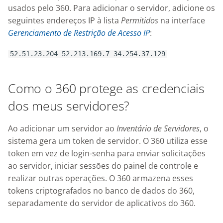
Knowledge Base
usados pelo 360. Para adicionar o servidor, adicione os
g
seguintes endereços IP à lista
Permitidos
na interface
s
Nixstats users
Gerenciamento de Restrição de Acesso IP
:
migration
e
52.51.23.204 52.213.169.7 34.254.37.129
a
r
Como o 360 protege as credenciais
c
dos meus servidores?
h
Ao adicionar um servidor ao
Inventário de Servidores
, o
sistema gera um token de servidor. O 360 utiliza esse
token em vez de login-senha para enviar solicitações
ao servidor, iniciar sessões do painel de controle e
realizar outras operações. O 360 armazena esses
tokens criptografados no banco de dados do 360,
separadamente do servidor de aplicativos do 360.