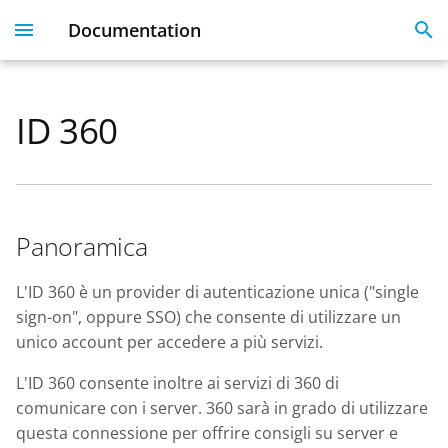
Documentation
I
n
ID 360
Plesk 360
Dashboard
Servers
Licenses
Get Started With 360
Migration guide
i
t
Dashboard & User
User Profile
Clients
Linked Emails
Coming Soon
FAQ
Profile
i
Domains
FAQ
Panoramica
a
Server Inventory
Monitoring
SSO
l
L'ID 360 è un provider di autenticazione unica ("single
Websites
sign-on", oppure SSO) che consente di utilizzare un
i
SSL Certificate issues
unico account per accedere a più servizi.
z
License Management
L'ID 360 consente inoltre ai servizi di 360 di
i
API
comunicare con i server. 360 sarà in grado di utilizzare
n
questa connessione per offrire consigli su server e