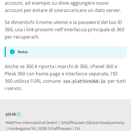
Knowledge Base
account, ad esempio su dove aggiungere nuovi
g
account per evitare di sovraccaricare un dato server.
s
Nixstats users
Se dimentichi il nome utente o la password del tuo ID
migration
e
360, usa i link presenti nell'interfaccia principale di 360
a
per recuperarli.
r
Nota:
c
Anche se 360 è riporta i marchi di 360, cPanel 360 e
h
Plesk 360 con home page e interfacce separate, l'ID
360 utilizza l'URL comune
per tutti
sso.platform360.io
i servizi.
WebPros International GmbH | Schaffhausen (Global Headquarters)
| Vordergasse 59 | 8200 Schaffhausen / CH