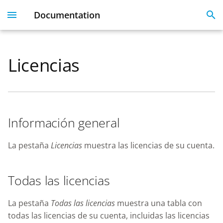
Documentation
I
n
Licencias
Plesk 360
Dashboard
Servers
Licenses
Get Started With 360
Migration guide
i
t
Dashboard & User
User Profile
Clients
Linked Emails
Coming Soon
FAQ
Profile
i
Domains
FAQ
Información general
a
Server Inventory
Monitoring
SSO
l
La pestaña
Licencias
muestra las licencias de su cuenta.
Websites
i
SSL Certificate issues
Todas las licencias
z
License Management
i
API
La pestaña
Todas las licencias
muestra una tabla con
n
todas las licencias de su cuenta, incluidas las licencias