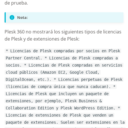
Knowledge Base
de prueba.
g
s
Nixstats users
Nota:
migration
e
Plesk 360 no mostrará los siguientes tipos de licencias
a
de Plesk y de extensiones de Plesk:
r
* Licencias de Plesk compradas por socios en Plesk
c
Partner Central. * Licencias de Plesk compradas a
socios. * Licencias de Plesk compradas en servicios
h
cloud públicos (Amazon EC2, Google Cloud,
DigitalOcean, etc.). * Licencias perpetuas de Plesk
(licencias de compra única que nunca caducan). *
Licencias de Plesk que incluyen un paquete de
extensiones, por ejemplo, Plesk Business &
Collaboration Edition y Plesk WordPress Edition. *
Licencias de extensiones de Plesk que venden un
paquete de extensiones. Suelen ser extensiones en la