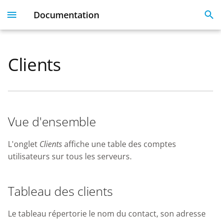
Documentation
I
n
Clients
Plesk 360
Dashboard
Servers
Licenses
Get Started With 360
Migration guide
i
t
Dashboard & User
User Profile
Clients
Linked Emails
Coming Soon
FAQ
Profile
i
Domains
FAQ
Vue d'ensemble
a
Server Inventory
Monitoring
SSO
l
L'onglet
Clients
affiche une table des comptes
Websites
utilisateurs sur tous les serveurs.
i
SSL Certificate issues
z
License Management
Tableau des clients
i
API
n
Le tableau répertorie le nom du contact, son adresse