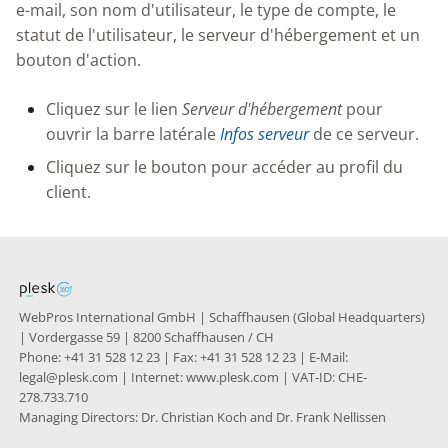
Knowledge Base
e-mail, son nom d'utilisateur, le type de compte, le
g
statut de l'utilisateur, le serveur d'hébergement et un
s
Nixstats users
bouton d'action.
migration
e
Cliquez sur le lien
Serveur d'hébergement
pour
a
ouvrir la barre latérale
Infos serveur
de ce serveur.
r
Cliquez sur le bouton pour accéder au profil du
client.
c
h
WebPros International GmbH | Schaffhausen (Global Headquarters)
| Vordergasse 59 | 8200 Schaffhausen / CH
Phone: +41 31 528 12 23 | Fax: +41 31 528 12 23 | E-Mail:
legal@plesk.com | Internet: www.plesk.com | VAT-ID: CHE-
278.733.710
Managing Directors: Dr. Christian Koch and Dr. Frank Nellissen