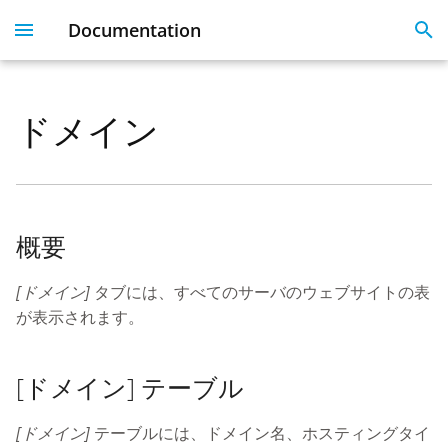
Documentation
I
n
ドメイン
Plesk 360
Dashboard
Servers
Licenses
Get Started With 360
Migration guide
i
t
Dashboard & User
User Profile
Clients
Linked Emails
Coming Soon
FAQ
Profile
i
Domains
FAQ
概要
a
Server Inventory
Monitoring
SSO
l
[ドメイン]
タブには、すべてのサーバのウェブサイトの表
Websites
が表示されます。
i
SSL Certificate issues
z
License Management
[ドメイン] テーブル
i
API
n
[ドメイン]
テーブルには、ドメイン名、ホスティングタイ