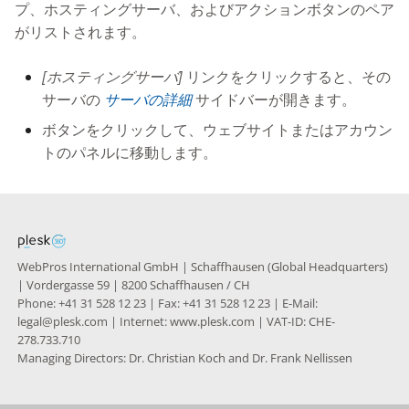
Knowledge Base
プ、ホスティングサーバ、およびアクションボタンのペア
g
がリストされます。
s
Nixstats users
migration
[ホスティングサーバ]
リンクをクリックすると、その
e
サーバの
サーバの詳細
サイドバーが開きます。
a
ボタンをクリックして、ウェブサイトまたはアカウン
r
トのパネルに移動します。
c
h
WebPros International GmbH | Schaffhausen (Global Headquarters)
| Vordergasse 59 | 8200 Schaffhausen / CH
Phone: +41 31 528 12 23 | Fax: +41 31 528 12 23 | E-Mail:
legal@plesk.com | Internet: www.plesk.com | VAT-ID: CHE-
278.733.710
Managing Directors: Dr. Christian Koch and Dr. Frank Nellissen