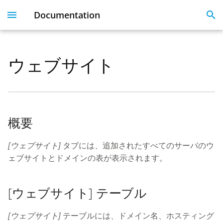
Documentation
I
n
ウェブサイト
Plesk 360
Dashboard
Servers
Licenses
Get Started With 360
Migration guide
i
t
Dashboard & User
User Profile
Clients
Linked Emails
Coming Soon
FAQ
Profile
i
Domains
FAQ
概要
a
Server Inventory
Monitoring
SSO
l
[ウェブサイト]
タブには、追加されたすべてのサーバのウ
Websites
ェブサイトとドメインの表が表示されます。
i
SSL Certificate issues
z
License Management
[ウェブサイト] テーブル
i
API
n
[ウェブサイト]
テーブルには、ドメイン名、ホスティング