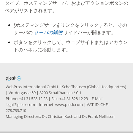
Knowledge Base
タイプ、ホスティングサーバ、およびアクションボタンの
g
ペアがリストされます。
s
Nixstats users
migration
[ホスティングサーバ]
リンクをクリックすると、その
e
サーバの
サーバの詳細
サイドバーが開きます。
a
ボタンをクリックして、ウェブサイトまたはアカウン
r
トのパネルに移動します。
c
h
WebPros International GmbH | Schaffhausen (Global Headquarters)
| Vordergasse 59 | 8200 Schaffhausen / CH
Phone: +41 31 528 12 23 | Fax: +41 31 528 12 23 | E-Mail:
legal@plesk.com | Internet: www.plesk.com | VAT-ID: CHE-
278.733.710
Managing Directors: Dr. Christian Koch and Dr. Frank Nellissen